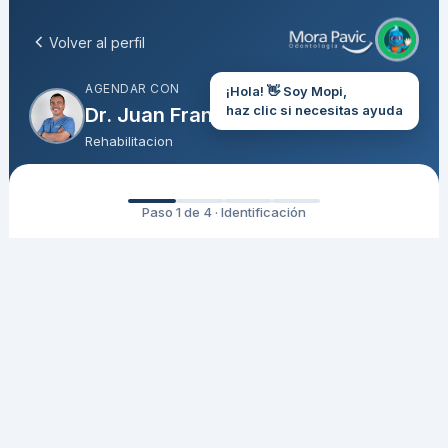
Volver al perfil
AGENDAR CON
¡Hola! 👋 Soy Mopi,
haz clic si necesitas ayuda
Dr. Juan Francisco Arzola
Rehabilitacion
Paso 1 de 4 · Identificación
Ingresa tu RUT
Para verificar tu información y agendar tu hora
RUT (sin puntos ni guión)
Ingresa solo números, sin puntos ni guión