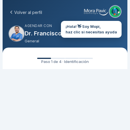
Volver al perfil
AGENDAR CON
¡Hola! 👋 Soy Mopi,
haz clic si necesitas ayuda
Dr. Francisco Bravo
General
Paso 1 de 4 · Identificación
Ingresa tu RUT
Para verificar tu información y agendar tu hora
RUT (sin puntos ni guión)
Ingresa solo números, sin puntos ni guión