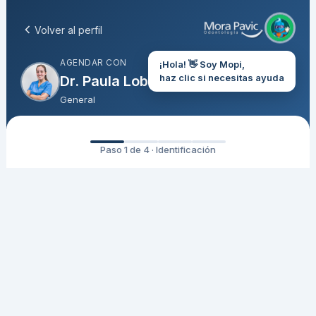
Volver al perfil
AGENDAR CON
¡Hola! 👋 Soy Mopi,
haz clic si necesitas ayuda
Dr. Paula Lobos
General
Paso 1 de 4 · Identificación
Ingresa tu RUT
Para verificar tu información y agendar tu hora
RUT (sin puntos ni guión)
Ingresa solo números, sin puntos ni guión