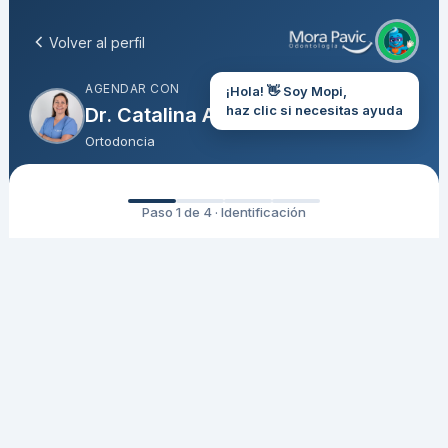
Volver al perfil
AGENDAR CON
¡Hola! 👋 Soy Mopi,
haz clic si necesitas ayuda
Dr. Catalina Ardila
Ortodoncia
Paso 1 de 4 · Identificación
Ingresa tu RUT
Para verificar tu información y agendar tu hora
RUT (sin puntos ni guión)
Ingresa solo números, sin puntos ni guión